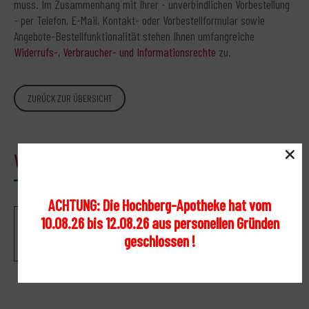
muss. Im Zusammenhang mit Ihrer - unverbindlichen Vorbestellung
- per Telefon, E-Mail, Kontakt- oder Vorbestellformular sowie
Angebote-Bestellfunktionalität stehen Ihnen umfangreiche
Widerrufs-, Verbraucher- und Informationsrechte
zu.
ZURÜCK ZUR ÜBERSICHT
×
Warenkorb
ACHTUNG: Die Hochberg-Apotheke hat vom
10.08.26 bis 12.08.26 aus personellen Gründen
Ihr Warenkorb ist leer.
geschlossen !