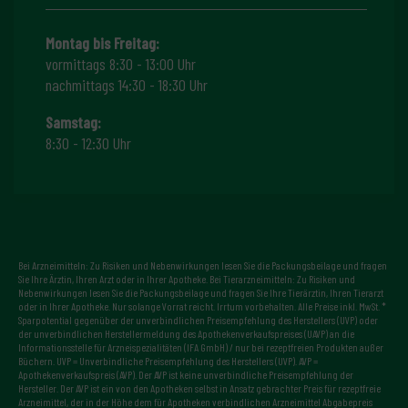
Montag bis Freitag:
vormittags 8:30 - 13:00 Uhr
nachmittags 14:30 - 18:30 Uhr
Samstag:
8:30 - 12:30 Uhr
Bei Arzneimitteln: Zu Risiken und Nebenwirkungen lesen Sie die Packungsbeilage und fragen
Sie Ihre Ärztin, Ihren Arzt oder in Ihrer Apotheke. Bei Tierarzneimitteln: Zu Risiken und
Nebenwirkungen lesen Sie die Packungsbeilage und fragen Sie Ihre Tierärztin, Ihren Tierarzt
oder in Ihrer Apotheke. Nur solange Vorrat reicht. Irrtum vorbehalten. Alle Preise inkl. MwSt. *
Sparpotential gegenüber der unverbindlichen Preisempfehlung des Herstellers (UVP) oder
der unverbindlichen Herstellermeldung des Apothekenverkaufspreises (UAVP) an die
Informationsstelle für Arzneispezialitäten (IFA GmbH) / nur bei rezeptfreien Produkten außer
Büchern. UVP = Unverbindliche Preisempfehlung des Herstellers (UVP). AVP =
Apothekenverkaufspreis (AVP). Der AVP ist keine unverbindliche Preisempfehlung der
Hersteller. Der AVP ist ein von den Apotheken selbst in Ansatz gebrachter Preis für rezeptfreie
Arzneimittel, der in der Höhe dem für Apotheken verbindlichen Arzneimittel Abgabepreis