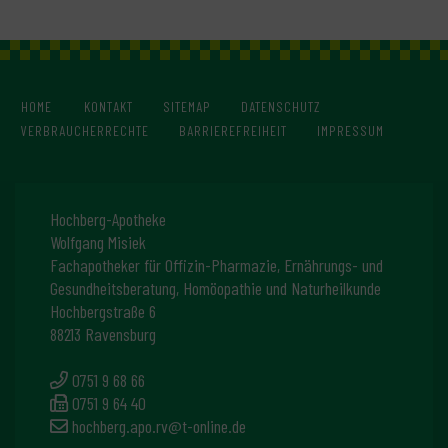
HOME
KONTAKT
SITEMAP
DATENSCHUTZ
VERBRAUCHERRECHTE
BARRIEREFREIHEIT
IMPRESSUM
Hochberg-Apotheke
Wolfgang Misiek
Fachapotheker für Offizin-Pharmazie, Ernährungs- und
Gesundheitsberatung, Homöopathie und Naturheilkunde
Hochbergstraße 6
88213 Ravensburg
0751 9 68 66
0751 9 64 40
hochberg.apo.rv@t-online.de