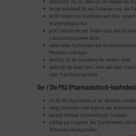
unterstützt ihn vor allem bei der Abgabe von Ar
fertigt individuell für den Patienten bzw. die 
berät Kunden und Kundinnen auch über rezeptfr
Krankenpflegeartikel
prüft Substanzen und Drogen nach dem Arzneibuc
Laboruntersuchungen durch
sollte neben Fachwissen und Verantwortungsb
Menschen mitbringen
benötigt für die Ausbildung die mittlere Reife.
verbringt als Azubi zwei Jahre auf einer staat
einer Praktikumsapotheke
Der / Die PKA (Pharmazeutisch-kaufmännis
ist für die Organisation in der Apotheke zustän
pflegt, kontrolliert und ergänzt das Warensorti
bestellt fehlende Arzneimittel per Computer
erledigt per Computer den Schriftverkehr und 
Rezeptabrechnungsstellen