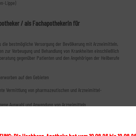
en-Lippe)
potheker / als Fachapothekerin für
 die bestmögliche Versorgung der Bevölkerung mit Arzneimitteln,
n zur Vorbeugung und Behandlung von Krankheiten einschließlich
eratung gegenüber Patienten und den Angehörigen der Heilberufe
 erworben auf den Gebieten
e Vermittlung von pharmazeutischen und Arzneimittel-
ogene Auswahl und Anwendung von Arzneimitteln
schiedliche Patientengruppen bzw. Erkrankungen, Kontakt mit