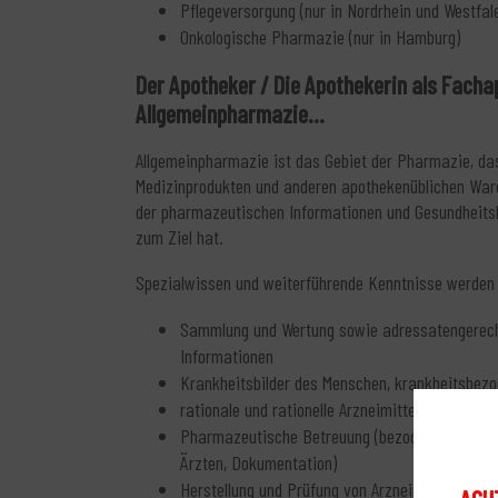
Pflegeversorgung (nur in Nordrhein und Westfal
Onkologische Pharmazie (nur in Hamburg)
Der Apotheker / Die Apothekerin als Facha
Allgemeinpharmazie...
Allgemeinpharmazie ist das Gebiet der Pharmazie, das
Medizinprodukten und anderen apothekenüblichen Ware
der pharmazeutischen Informationen und Gesundheitsb
zum Ziel hat.
Spezialwissen und weiterführende Kenntnisse werden
Sammlung und Wertung sowie adressatengerecht
Informationen
Krankheitsbilder des Menschen, krankheitsbez
rationale und rationelle Arzneimittelauswahl
Pharmazeutische Betreuung (bezogen auf unter
Ärzten, Dokumentation)
Herstellung und Prüfung von Arzneimitteln