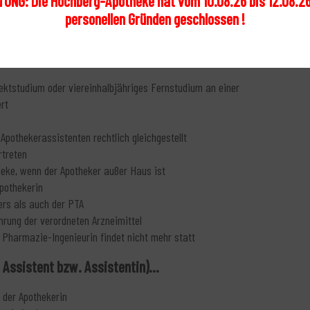
UNG: Die Hochberg-Apotheke hat vom 10.08.26 bis 12.08.2
 amtlich zertifizierte Apotheke)
personellen Gründen geschlossen !
ngenieurin...
rektstudium oder viereinhalbjähriges Fernstudium an einer
rt
 Apothekerassistenten rechtlich gleichgestellt
rtreten
theke, wenn der Apotheker außer Haus ist
Apothekerin
ers als auch der PTA
rung der verordneten Arzneimittel
 Pharmazie-Ingenieurin findet nicht mehr statt
Assistent bzw. Assistentin)...
 der Apothekerin