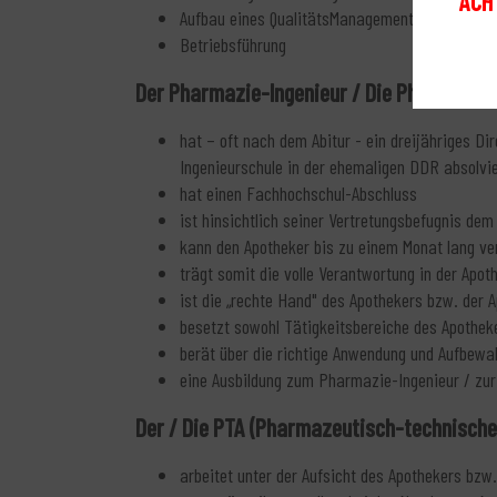
ACHT
Aufbau eines QualitätsManagementSystems (Ziel:
Betriebsführung
Der Pharmazie-Ingenieur / Die Pharmazie-I
hat – oft nach dem Abitur - ein dreijähriges Di
Ingenieurschule in der ehemaligen DDR absolvie
hat einen Fachhochschul-Abschluss
ist hinsichtlich seiner Vertretungsbefugnis dem
kann den Apotheker bis zu einem Monat lang ve
trägt somit die volle Verantwortung in der Apo
ist die „rechte Hand" des Apothekers bzw. der 
besetzt sowohl Tätigkeitsbereiche des Apothek
berät über die richtige Anwendung und Aufbewah
eine Ausbildung zum Pharmazie-Ingenieur / zur
Der / Die PTA (Pharmazeutisch-technische 
arbeitet unter der Aufsicht des Apothekers bzw.