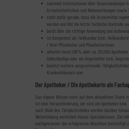
sammelt Informationen über Beanstandungen bei
Arzneimittelrisiken und Nebenwirkungen sowie
steht dafür gerade, dass die Arzneimittel regelm
werden und übt die letzte fachliche Kontrolle 
berät über die richtige Anwendung und Aufbewah
ist kompetent als Heilkundler bzw. Heilkundleri
/ ihrer Mitarbeiter und Mitarbeiterinnen
arbeitet meist (86% aller ca. 50.000 Apotheker
Selbständige oder als Angestellter bzw. Angestel
besetzt weitere anspruchsvolle Tätigkeitsfelder 
Krankenhäusern usw.
Der Apotheker / Die Apothekerin als Facha
Das eigene Wissen stets auf dem aktuellsten Stand zu
ist eine Herausforderung, der sich ein Apotheker bzw.
nach Wahl des Tätigkeitsfeldes werden darüber hinau
Weiterbildung vermittelt dieses Spezialwissen. Die höh
nachgewiesen; der erfolgreiche Abschluss berechtigt