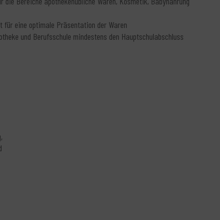
 für die Bereiche apothekenübliche Waren, Kosmetik, Babynahrung
t für eine optimale Präsentation der Waren
 Apotheke und Berufsschule mindestens den Hauptschulabschluss
,
d