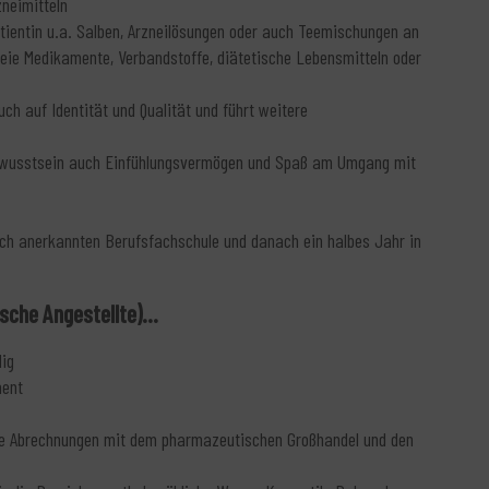
zneimitteln
Patientin u.a. Salben, Arzneilösungen oder auch Teemischungen an
eie Medikamente, Verbandstoffe, diätetische Lebensmitteln oder
h auf Identität und Qualität und führt weitere
ewusstsein auch Einfühlungsvermögen und Spaß am Umgang mit
lich anerkannten Berufsfachschule und danach ein halbes Jahr in
che Angestellte)...
dig
ment
die Abrechnungen mit dem pharmazeutischen Großhandel und den