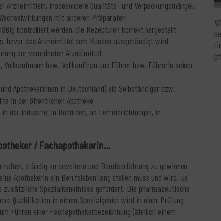
 Arzneimitteln, insbesondere Qualitäts- und Verpackungsmängel,
 Wechselwirkungen mit anderen Präparaten
Wi
äßig kontrolliert werden, die Rezepturen korrekt hergestellt
be
aus, bevor das Arzneimittel dem Kunden ausgehändigt wird
ri
rung der verordneten Arzneimittel
pf
n, Vollkaufmann bzw. Vollkauffrau und Führer bzw. Führerin seiner
 und Apothekerinnen in Deutschland) als Selbständiger bzw.
lte in der öffentlichen Apotheke
in der Industrie, in Behörden, an Lehreinrichtungen, in
potheker / Fachapothekerin...
 halten, ständig zu erweitern und Berufserfahrung zu gewinnen
 eine Apothekerin ein Berufsleben lang stellen muss und wird. Je
s zusätzliche Spezialkenntnisse gefordert. Die pharmazeutische
ere Qualifikation in einem Spezialgebiet wird in einer Prüfung
 zum Führen einer Fachapothekerbezeichnung (ähnlich einem