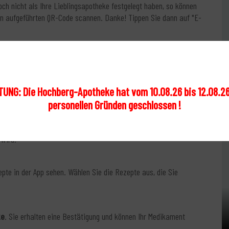
ch nicht als Ihre Lieblingsapotheke festgelegt haben, so können
ben aufgeführten QR-Code scannen. Danke! Tippen Sie dann auf "E-
afür vorgesehene Feld ein und senden Sie sie ab.
UNG: Die Hochberg-Apotheke hat vom 10.08.26 bis 12.08.2
gscode zu erhalten. Dieser Code wird Ihnen per SMS zugeschickt.
personellen Gründen geschlossen !
läche. Halten Sie Ihr Smartphone mit aktivierter NFC-Funktion
 wird.
te in der App sehen. Wählen Sie die Rezepte aus, die Sie
ke
. Sie erhalten eine Bestätigung und können Ihr Medikament