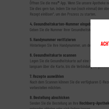
Öffnen Sie die mea® App. Wenn Sie unsere Apotheke no
Sie dies gern tun, indem Sie nun (noch einmal) den o
Rezept einlösen", um den Prozess zu starten.
4. Gesundheitskarten-Nummer eingeben
Geben Sie die Nummer Ihrer Gesundheitskarte in das d
5. Handynummer verifizieren
ACHT
Hinterlegen Sie Ihre Handynummer, um den Bestätigun
6. Gesundheitskarte scannen
Legen Sie die Gesundheitskarte auf eine flache Oberf
langsam über die Karte, bis die Verbindung hergestellt
7. Rezepte auswählen
Nach dem Scannen können Sie die verfügbaren E-Rezep
vorbestellen möchten.
8. Bestellung abschicken
Senden Sie die Bestellung an Ihre
Hochberg-Apothe
entweder abholen oder sich liefern lassen.