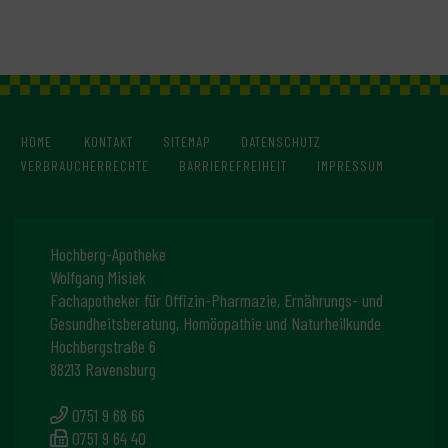
HOME
KONTAKT
SITEMAP
DATENSCHUTZ
VERBRAUCHERRECHTE
BARRIEREFREIHEIT
IMPRESSUM
Hochberg-Apotheke
Wolfgang Misiek
Fachapotheker für Offizin-Pharmazie, Ernährungs- und
Gesundheitsberatung, Homöopathie und Naturheilkunde
Hochbergstraße 6
88213 Ravensburg
0751 9 68 66
0751 9 64 40