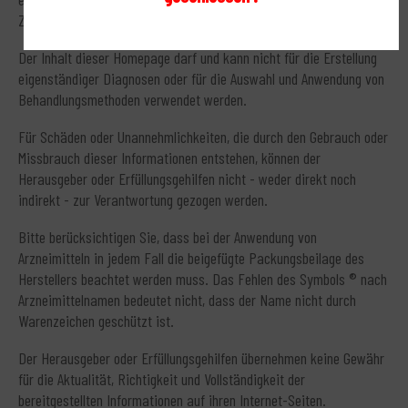
Ziffer (2) ApBetrO erfolgen.
Der Inhalt dieser Homepage darf und kann nicht für die Erstellung
eigenständiger Diagnosen oder für die Auswahl und Anwendung von
Behandlungsmethoden verwendet werden.
Für Schäden oder Unannehmlichkeiten, die durch den Gebrauch oder
Missbrauch dieser Informationen entstehen, können der
Herausgeber oder Erfüllungsgehilfen nicht - weder direkt noch
indirekt - zur Verantwortung gezogen werden.
Bitte berücksichtigen Sie, dass bei der Anwendung von
Arzneimitteln in jedem Fall die beigefügte Packungsbeilage des
Herstellers beachtet werden muss. Das Fehlen des Symbols ® nach
Arzneimittelnamen bedeutet nicht, dass der Name nicht durch
Warenzeichen geschützt ist.
Der Herausgeber oder Erfüllungsgehilfen übernehmen keine Gewähr
für die Aktualität, Richtigkeit und Vollständigkeit der
bereitgestellten Informationen auf ihren Internet-Seiten.