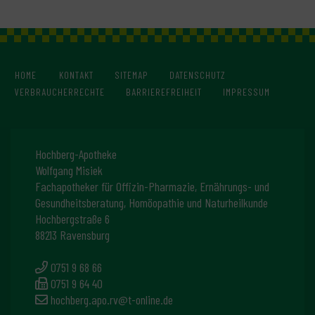
HOME
KONTAKT
SITEMAP
DATENSCHUTZ
VERBRAUCHERRECHTE
BARRIEREFREIHEIT
IMPRESSUM
Hochberg-Apotheke
Wolfgang Misiek
Fachapotheker für Offizin-Pharmazie, Ernährungs- und
Gesundheitsberatung, Homöopathie und Naturheilkunde
Hochbergstraße 6
88213 Ravensburg
0751 9 68 66
0751 9 64 40
hochberg.apo.rv@t-online.de