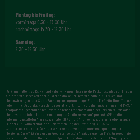
Montag bis Freitag:
vormittags 8:30 - 13:00 Uhr
nachmittags 14:30 - 18:30 Uhr
Samstag:
8:30 - 12:30 Uhr
Bei Arzneimitteln: Zu Risiken und Nebenwirkungen lesen Sie die Packungsbeilage und fragen
Sie Ihre Ärztin, Ihren Arzt oder in Ihrer Apotheke. Bei Tierarzneimitteln: Zu Risiken und
Nebenwirkungen lesen Sie die Packungsbeilage und fragen Sie Ihre Tierärztin, Ihren Tierarzt
oder in Ihrer Apotheke. Nur solange Vorrat reicht. Irrtum vorbehalten. Alle Preise inkl. MwSt. *
Sparpotential gegenüber der unverbindlichen Preisempfehlung des Herstellers (UVP) oder
der unverbindlichen Herstellermeldung des Apothekenverkaufspreises (UAVP) an die
Informationsstelle für Arzneispezialitäten (IFA GmbH) / nur bei rezeptfreien Produkten außer
Büchern. UVP = Unverbindliche Preisempfehlung des Herstellers (UVP). AVP =
Apothekenverkaufspreis (AVP). Der AVP ist keine unverbindliche Preisempfehlung der
Hersteller. Der AVP ist ein von den Apotheken selbst in Ansatz gebrachter Preis für rezeptfreie
Arzneimittel, der in der Höhe dem für Apotheken verbindlichen Arzneimittel Abgabepreis