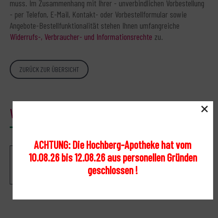
muss. Im Zusammenhang mit Ihrer - unverbindlichen Vorbestellung
- per Telefon, E-Mail, Kontakt- oder Vorbestellformular sowie
Angebote-Bestellfunktionalität stehen Ihnen umfangreiche
Widerrufs-, Verbraucher- und Informationsrechte
zu.
ZURÜCK ZUR ÜBERSICHT
×
Warenkorb
ACHTUNG: Die Hochberg-Apotheke hat vom
10.08.26 bis 12.08.26 aus personellen Gründen
Ihr Warenkorb ist leer.
geschlossen !