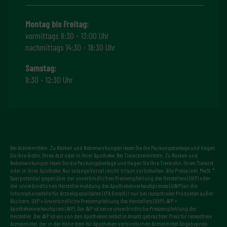
Montag bis Freitag:
vormittags 8:30 - 13:00 Uhr
nachmittags 14:30 - 18:30 Uhr
Samstag:
8:30 - 12:30 Uhr
Bei Arzneimitteln: Zu Risiken und Nebenwirkungen lesen Sie die Packungsbeilage und fragen
Sie Ihre Ärztin, Ihren Arzt oder in Ihrer Apotheke. Bei Tierarzneimitteln: Zu Risiken und
Nebenwirkungen lesen Sie die Packungsbeilage und fragen Sie Ihre Tierärztin, Ihren Tierarzt
oder in Ihrer Apotheke. Nur solange Vorrat reicht. Irrtum vorbehalten. Alle Preise inkl. MwSt. *
Sparpotential gegenüber der unverbindlichen Preisempfehlung des Herstellers (UVP) oder
der unverbindlichen Herstellermeldung des Apothekenverkaufspreises (UAVP) an die
Informationsstelle für Arzneispezialitäten (IFA GmbH) / nur bei rezeptfreien Produkten außer
Büchern. UVP = Unverbindliche Preisempfehlung des Herstellers (UVP). AVP =
Apothekenverkaufspreis (AVP). Der AVP ist keine unverbindliche Preisempfehlung der
Hersteller. Der AVP ist ein von den Apotheken selbst in Ansatz gebrachter Preis für rezeptfreie
Arzneimittel, der in der Höhe dem für Apotheken verbindlichen Arzneimittel Abgabepreis