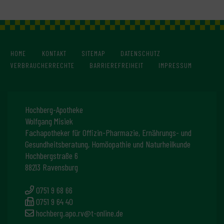
HOME
KONTAKT
SITEMAP
DATENSCHUTZ
VERBRAUCHERRECHTE
BARRIEREFREIHEIT
IMPRESSUM
Hochberg-Apotheke
Wolfgang Misiek
Fachapotheker für Offizin-Pharmazie, Ernährungs- und
Gesundheitsberatung, Homöopathie und Naturheilkunde
Hochbergstraße 6
88213 Ravensburg
0751 9 68 66
0751 9 64 40
hochberg.apo.rv@t-online.de