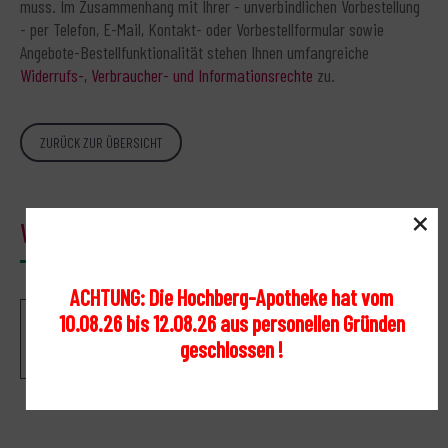
muss. Im Zusammenhang mit Ihrer - unverbindlichen Vorbestellung
- per Telefon, E-Mail, Kontakt- oder Vorbestellformular sowie
Angebote-Bestellfunktionalität stehen Ihnen umfangreiche
Widerrufs-, Verbraucher- und Informationsrechte
zu.
ZURÜCK ZUR ÜBERSICHT
×
Warenkorb
ACHTUNG: Die Hochberg-Apotheke hat vom
10.08.26 bis 12.08.26 aus personellen Gründen
Ihr Warenkorb ist leer.
geschlossen !