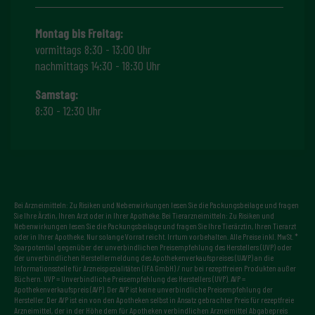
Montag bis Freitag:
vormittags 8:30 - 13:00 Uhr
nachmittags 14:30 - 18:30 Uhr
Samstag:
8:30 - 12:30 Uhr
Bei Arzneimitteln: Zu Risiken und Nebenwirkungen lesen Sie die Packungsbeilage und fragen
Sie Ihre Ärztin, Ihren Arzt oder in Ihrer Apotheke. Bei Tierarzneimitteln: Zu Risiken und
Nebenwirkungen lesen Sie die Packungsbeilage und fragen Sie Ihre Tierärztin, Ihren Tierarzt
oder in Ihrer Apotheke. Nur solange Vorrat reicht. Irrtum vorbehalten. Alle Preise inkl. MwSt. *
Sparpotential gegenüber der unverbindlichen Preisempfehlung des Herstellers (UVP) oder
der unverbindlichen Herstellermeldung des Apothekenverkaufspreises (UAVP) an die
Informationsstelle für Arzneispezialitäten (IFA GmbH) / nur bei rezeptfreien Produkten außer
Büchern. UVP = Unverbindliche Preisempfehlung des Herstellers (UVP). AVP =
Apothekenverkaufspreis (AVP). Der AVP ist keine unverbindliche Preisempfehlung der
Hersteller. Der AVP ist ein von den Apotheken selbst in Ansatz gebrachter Preis für rezeptfreie
Arzneimittel, der in der Höhe dem für Apotheken verbindlichen Arzneimittel Abgabepreis