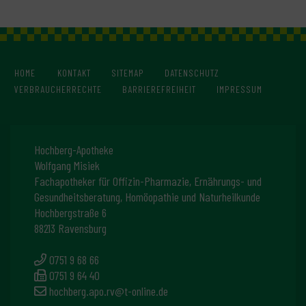
HOME
KONTAKT
SITEMAP
DATENSCHUTZ
VERBRAUCHERRECHTE
BARRIEREFREIHEIT
IMPRESSUM
Hochberg-Apotheke
Wolfgang Misiek
Fachapotheker für Offizin-Pharmazie, Ernährungs- und
Gesundheitsberatung, Homöopathie und Naturheilkunde
Hochbergstraße 6
88213 Ravensburg
0751 9 68 66
0751 9 64 40
hochberg.apo.rv@t-online.de