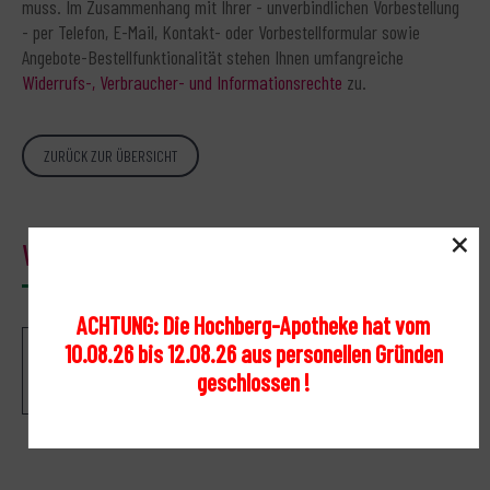
muss. Im Zusammenhang mit Ihrer - unverbindlichen Vorbestellung
- per Telefon, E-Mail, Kontakt- oder Vorbestellformular sowie
Angebote-Bestellfunktionalität stehen Ihnen umfangreiche
Widerrufs-, Verbraucher- und Informationsrechte
zu.
ZURÜCK ZUR ÜBERSICHT
×
Warenkorb
ACHTUNG: Die Hochberg-Apotheke hat vom
10.08.26 bis 12.08.26 aus personellen Gründen
Ihr Warenkorb ist leer.
geschlossen !