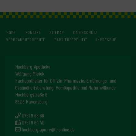
HOME
KONTAKT
SITEMAP
DATENSCHUTZ
VERBRAUCHERRECHTE
BARRIEREFREIHEIT
IMPRESSUM
Hochberg-Apotheke
Wolfgang Misiek
Fachapotheker für Offizin-Pharmazie, Ernährungs- und
Gesundheitsberatung, Homöopathie und Naturheilkunde
Hochbergstraße 6
88213 Ravensburg
0751 9 68 66
0751 9 64 40
hochberg.apo.rv@t-online.de