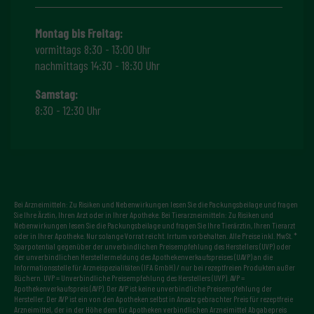
Montag bis Freitag:
vormittags 8:30 - 13:00 Uhr
nachmittags 14:30 - 18:30 Uhr
Samstag:
8:30 - 12:30 Uhr
Bei Arzneimitteln: Zu Risiken und Nebenwirkungen lesen Sie die Packungsbeilage und fragen
Sie Ihre Ärztin, Ihren Arzt oder in Ihrer Apotheke. Bei Tierarzneimitteln: Zu Risiken und
Nebenwirkungen lesen Sie die Packungsbeilage und fragen Sie Ihre Tierärztin, Ihren Tierarzt
oder in Ihrer Apotheke. Nur solange Vorrat reicht. Irrtum vorbehalten. Alle Preise inkl. MwSt. *
Sparpotential gegenüber der unverbindlichen Preisempfehlung des Herstellers (UVP) oder
der unverbindlichen Herstellermeldung des Apothekenverkaufspreises (UAVP) an die
Informationsstelle für Arzneispezialitäten (IFA GmbH) / nur bei rezeptfreien Produkten außer
Büchern. UVP = Unverbindliche Preisempfehlung des Herstellers (UVP). AVP =
Apothekenverkaufspreis (AVP). Der AVP ist keine unverbindliche Preisempfehlung der
Hersteller. Der AVP ist ein von den Apotheken selbst in Ansatz gebrachter Preis für rezeptfreie
Arzneimittel, der in der Höhe dem für Apotheken verbindlichen Arzneimittel Abgabepreis