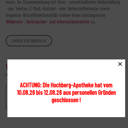
muss. Im Zusammenhang mit Ihrer - unverbindlichen Vorbestellung
- per Telefon, E-Mail, Kontakt- oder Vorbestellformular sowie
Angebote-Bestellfunktionalität stehen Ihnen umfangreiche
Widerrufs-, Verbraucher- und Informationsrechte
zu.
ZURÜCK ZUR ÜBERSICHT
×
Warenkorb
ACHTUNG: Die Hochberg-Apotheke hat vom
10.08.26 bis 12.08.26 aus personellen Gründen
Ihr Warenkorb ist leer.
geschlossen !