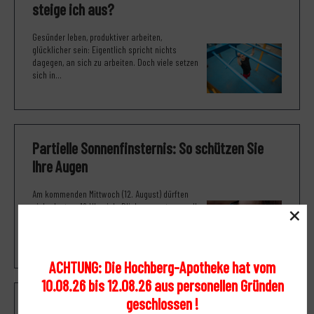
steige ich aus?
Gesünder leben, produktiver arbeiten,
glücklicher sein: Eigentlich spricht nichts
dagegen, an sich zu arbeiten. Doch viele setzen
sich in...
Partielle Sonnenfinsternis: So schützen Sie
Ihre Augen
Am kommenden Mittwoch (12. August) dürften
×
sich ab etwa 19 Uhr viele Blicke erwartungsvoll
in den Himmel richten. Ist der wolkenfrei,...
ACHTUNG: Die Hochberg-Apotheke hat vom
10.08.26 bis 12.08.26 aus personellen Gründen
geschlossen !
So trainiert man das Gleichgewicht (und