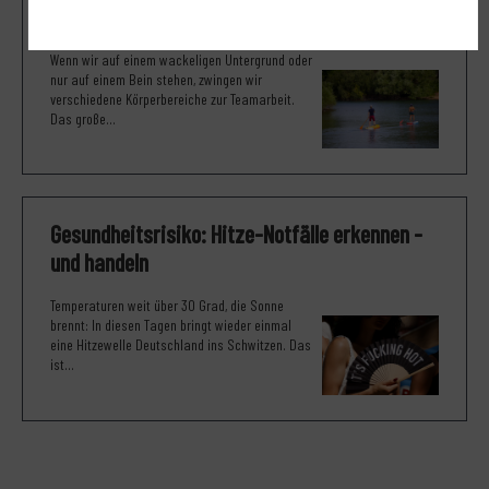
nebenbei den Rücken)
Wenn wir auf einem wackeligen Untergrund oder
nur auf einem Bein stehen, zwingen wir
verschiedene Körperbereiche zur Teamarbeit.
Das große...
Gesundheitsrisiko: Hitze-Notfälle erkennen -
und handeln
Temperaturen weit über 30 Grad, die Sonne
brennt: In diesen Tagen bringt wieder einmal
eine Hitzewelle Deutschland ins Schwitzen. Das
ist...