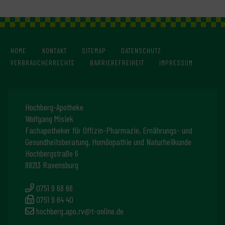
HOME
KONTAKT
SITEMAP
DATENSCHUTZ
VERBRAUCHERRECHTE
BARRIEREFREIHEIT
IMPRESSUM
Hochberg-Apotheke
Wolfgang Misiek
Fachapotheker für Offizin-Pharmazie, Ernährungs- und
Gesundheitsberatung, Homöopathie und Naturheilkunde
Hochbergstraße 6
88213 Ravensburg
0751 9 68 66
0751 9 64 40
hochberg.apo.rv@t-online.de