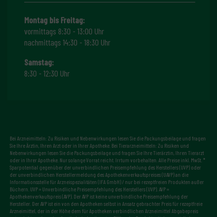
Montag bis Freitag:
vormittags 8:30 - 13:00 Uhr
nachmittags 14:30 - 18:30 Uhr
Samstag:
8:30 - 12:30 Uhr
Bei Arzneimitteln: Zu Risiken und Nebenwirkungen lesen Sie die Packungsbeilage und fragen
Sie Ihre Ärztin, Ihren Arzt oder in Ihrer Apotheke. Bei Tierarzneimitteln: Zu Risiken und
Nebenwirkungen lesen Sie die Packungsbeilage und fragen Sie Ihre Tierärztin, Ihren Tierarzt
oder in Ihrer Apotheke. Nur solange Vorrat reicht. Irrtum vorbehalten. Alle Preise inkl. MwSt. *
Sparpotential gegenüber der unverbindlichen Preisempfehlung des Herstellers (UVP) oder
der unverbindlichen Herstellermeldung des Apothekenverkaufspreises (UAVP) an die
Informationsstelle für Arzneispezialitäten (IFA GmbH) / nur bei rezeptfreien Produkten außer
Büchern. UVP = Unverbindliche Preisempfehlung des Herstellers (UVP). AVP =
Apothekenverkaufspreis (AVP). Der AVP ist keine unverbindliche Preisempfehlung der
Hersteller. Der AVP ist ein von den Apotheken selbst in Ansatz gebrachter Preis für rezeptfreie
Arzneimittel, der in der Höhe dem für Apotheken verbindlichen Arzneimittel Abgabepreis