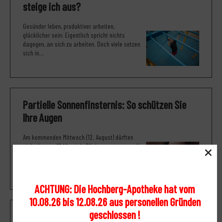
steige ich aus?
Gesünder leben, produktiver arbeiten,
glücklicher sein: Eigentlich spricht nichts
dagegen, an sich zu arbeiten. Doch viele setzen
sich in...
Partielle Sonnenfinsternis: So schützen Sie
Ihre Augen
Am kommenden Mittwoch (12. August) dürften
×
sich ab etwa 19 Uhr viele Blicke erwartungsvoll
in den Himmel richten. Ist der wolkenfrei,...
ACHTUNG: Die Hochberg-Apotheke hat vom
10.08.26 bis 12.08.26 aus personellen Gründen
geschlossen !
So trainiert man das Gleichgewicht (und