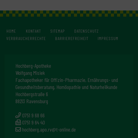
HOME
KONTAKT
SITEMAP
DATENSCHUTZ
VERBRAUCHERRECHTE
BARRIEREFREIHEIT
IMPRESSUM
Hochberg-Apotheke
Wolfgang Misiek
Fachapotheker für Offizin-Pharmazie, Ernährungs- und
Gesundheitsberatung, Homöopathie und Naturheilkunde
Hochbergstraße 6
88213 Ravensburg
0751 9 68 66
0751 9 64 40
hochberg.apo.rv@t-online.de