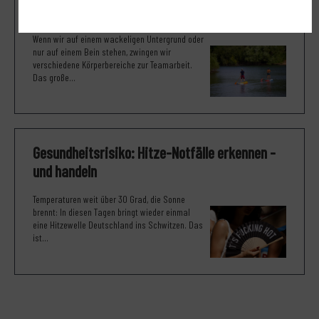
nebenbei den Rücken)
Wenn wir auf einem wackeligen Untergrund oder
nur auf einem Bein stehen, zwingen wir
verschiedene Körperbereiche zur Teamarbeit.
Das große...
Gesundheitsrisiko: Hitze-Notfälle erkennen -
und handeln
Temperaturen weit über 30 Grad, die Sonne
brennt: In diesen Tagen bringt wieder einmal
eine Hitzewelle Deutschland ins Schwitzen. Das
ist...