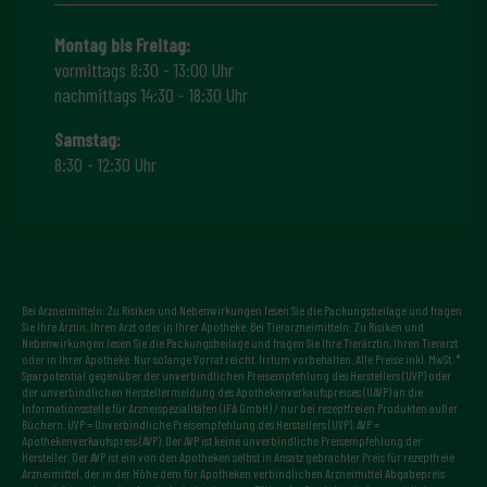
Montag bis Freitag:
vormittags 8:30 - 13:00 Uhr
nachmittags 14:30 - 18:30 Uhr
Samstag:
8:30 - 12:30 Uhr
Bei Arzneimitteln: Zu Risiken und Nebenwirkungen lesen Sie die Packungsbeilage und fragen
Sie Ihre Ärztin, Ihren Arzt oder in Ihrer Apotheke. Bei Tierarzneimitteln: Zu Risiken und
Nebenwirkungen lesen Sie die Packungsbeilage und fragen Sie Ihre Tierärztin, Ihren Tierarzt
oder in Ihrer Apotheke. Nur solange Vorrat reicht. Irrtum vorbehalten. Alle Preise inkl. MwSt. *
Sparpotential gegenüber der unverbindlichen Preisempfehlung des Herstellers (UVP) oder
der unverbindlichen Herstellermeldung des Apothekenverkaufspreises (UAVP) an die
Informationsstelle für Arzneispezialitäten (IFA GmbH) / nur bei rezeptfreien Produkten außer
Büchern. UVP = Unverbindliche Preisempfehlung des Herstellers (UVP). AVP =
Apothekenverkaufspreis (AVP). Der AVP ist keine unverbindliche Preisempfehlung der
Hersteller. Der AVP ist ein von den Apotheken selbst in Ansatz gebrachter Preis für rezeptfreie
Arzneimittel, der in der Höhe dem für Apotheken verbindlichen Arzneimittel Abgabepreis