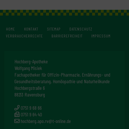
HOME
KONTAKT
SITEMAP
DATENSCHUTZ
VERBRAUCHERRECHTE
BARRIEREFREIHEIT
IMPRESSUM
Hochberg-Apotheke
Wolfgang Misiek
Fachapotheker für Offizin-Pharmazie, Ernährungs- und
Gesundheitsberatung, Homöopathie und Naturheilkunde
Hochbergstraße 6
88213 Ravensburg
0751 9 68 66
0751 9 64 40
hochberg.apo.rv@t-online.de