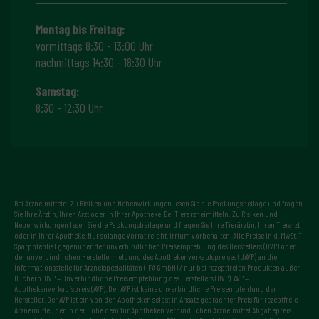
Montag bis Freitag:
vormittags 8:30 - 13:00 Uhr
nachmittags 14:30 - 18:30 Uhr
Samstag:
8:30 - 12:30 Uhr
Bei Arzneimitteln: Zu Risiken und Nebenwirkungen lesen Sie die Packungsbeilage und fragen
Sie Ihre Ärztin, Ihren Arzt oder in Ihrer Apotheke. Bei Tierarzneimitteln: Zu Risiken und
Nebenwirkungen lesen Sie die Packungsbeilage und fragen Sie Ihre Tierärztin, Ihren Tierarzt
oder in Ihrer Apotheke. Nur solange Vorrat reicht. Irrtum vorbehalten. Alle Preise inkl. MwSt. *
Sparpotential gegenüber der unverbindlichen Preisempfehlung des Herstellers (UVP) oder
der unverbindlichen Herstellermeldung des Apothekenverkaufspreises (UAVP) an die
Informationsstelle für Arzneispezialitäten (IFA GmbH) / nur bei rezeptfreien Produkten außer
Büchern. UVP = Unverbindliche Preisempfehlung des Herstellers (UVP). AVP =
Apothekenverkaufspreis (AVP). Der AVP ist keine unverbindliche Preisempfehlung der
Hersteller. Der AVP ist ein von den Apotheken selbst in Ansatz gebrachter Preis für rezeptfreie
Arzneimittel, der in der Höhe dem für Apotheken verbindlichen Arzneimittel Abgabepreis