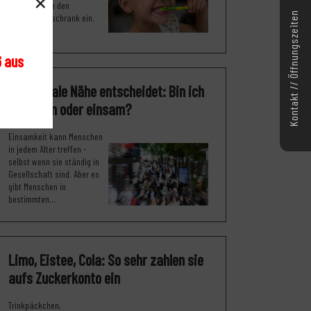
×
Zahnpasta in den
Kontakt // Öffnungszeiten
Badezimmerschrank ein.
Der...
6 aus
Emotionale Nähe entscheidet: Bin ich
nur allein oder einsam?
Einsamkeit kann Menschen
in jedem Alter treffen -
selbst wenn sie ständig in
Gesellschaft sind. Aber es
gibt Menschen in
bestimmten...
Limo, Eistee, Cola: So sehr zahlen sie
aufs Zuckerkonto ein
Trinkpäckchen,