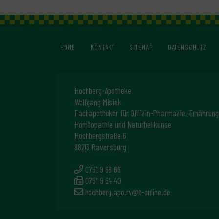
HOME
KONTAKT
SITEMAP
DATENSCHUTZ
Hochberg-Apotheke
Wolfgang Misiek
Fachapotheker für Offizin-Pharmazie, Ernährung
Homöopathie und Naturheilkunde
Hochbergstraße 6
88213 Ravensburg
0751 9 68 66
0751 9 64 40
hochberg.apo.rv@t-online.de